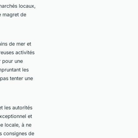
 marchés locaux,
le magret de
ains de mer et
reuses activités
r pour une
mpruntant les
pas tenter une
t les autorités
xceptionnel et
e locale, à ne
les consignes de