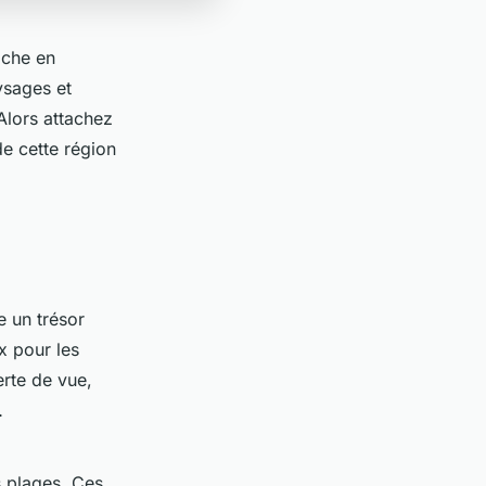
iche en
ysages et
 Alors attachez
de cette région
e un trésor
x pour les
erte de vue,
…
s plages. Ces