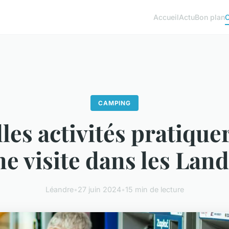
Accueil
Actu
Bon plan
CAMPING
les activités pratiquer
ne visite dans les Land
Léandre
•
27 juin 2024
•
15 min de lecture