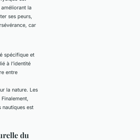
 améliorant la
nter ses peurs,
ersévérance, car
é spécifique et
é à l’identité
re entre
r la nature. Les
 Finalement,
s nautiques est
urelle du