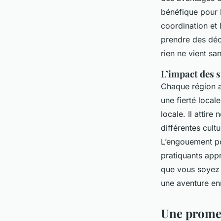
bénéfique pour l
coordination et l
prendre des déci
rien ne vient san
L’impact des s
Chaque région a 
une fierté local
locale. Il attir
différentes cult
L’engouement pou
pratiquants app
que vous soyez u
une aventure enr
Une promen