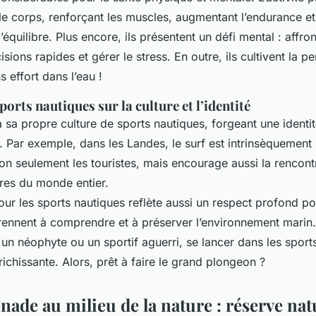
e corps, renforçant les muscles, augmentant l’endurance et
’équilibre. Plus encore, ils présentent un défi mental : affro
sions rapides et gérer le stress. En outre, ils cultivent la p
s effort dans l’eau !
ports nautiques sur la culture et l’identité
sa propre culture de sports nautiques, forgeant une identit
e. Par exemple, dans les Landes, le surf est intrinsèquement li
e non seulement les touristes, mais encourage aussi la rencont
ures du monde entier.
r les sports nautiques reflète aussi un respect profond pou
rennent à comprendre et à préserver l’environnement marin.
n néophyte ou un sportif aguerri, se lancer dans les sport
ichissante. Alors, prêt à faire le grand plongeon ?
ade au milieu de la nature : réserve nat