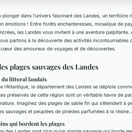
plonger dans l’univers fascinant des Landes, un territoire r
en émotions ! Entre forêts enchanteresses, mosaïque de pa
ancrées, les Landes vous invitent à une aventure palpitante.
nous partons à la découverte des activités incontournables 
 le cœur des amoureux de voyages et de découvertes.
les plages sauvages des Landes
 du littoral landais
de l’Atlantique, le département des Landes se déploie comm
es préservés de cette région sont un véritable havre de pai
ature. Imaginez des plages de sable fin qui s’étendent à p
s sauvages et peuplées de pinèdes parfumées à la résine
pins qui bordent les plages
ins des Landes sont plus qu’un simple paysage qui borde le