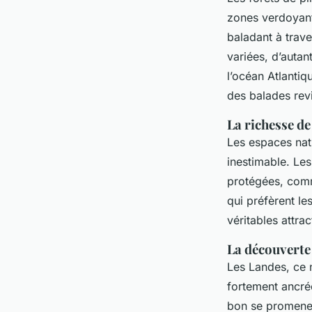
zones verdoyant
baladant à trave
variées, d’autan
l’océan Atlantiq
des balades revi
La richesse de 
Les espaces natu
inestimable. Le
protégées, comm
qui préfèrent le
véritables attrac
La découverte 
Les Landes, ce n
fortement ancrée
bon se promener