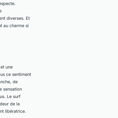
respecte.
e
ent diverses. Et
nt au charme si
 et une
us ce sentiment
lanche, de
e sensation
us. Le surf
ndeur de la
t libératrice.