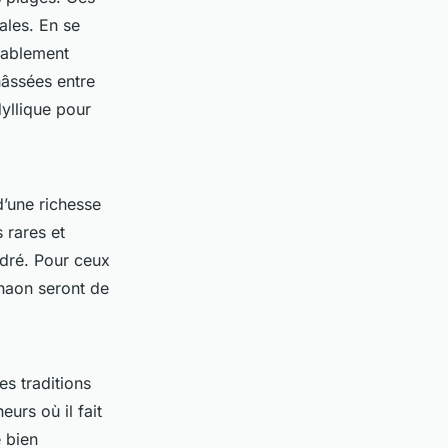
ales. En se
oyablement
hâssées entre
dyllique pour
d’une richesse
 rares et
ndré. Pour ceux
chaon seront de
s traditions
urs où il fait
 bien