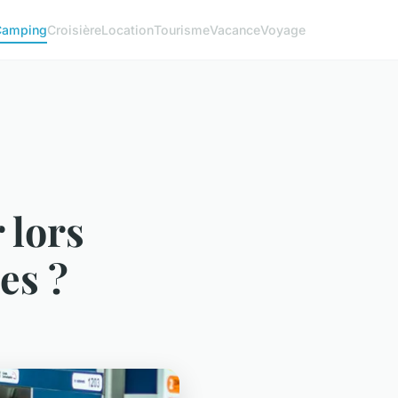
Camping
Croisière
Location
Tourisme
Vacance
Voyage
 lors
es ?