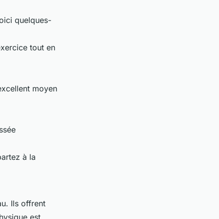
oici quelques-
exercice tout en
 excellent moyen
ussée
artez à la
. Ils offrent
hysique est