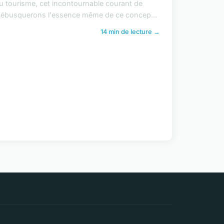
tourisme, cet incontournable courant de
us débusquerons l'essence même de ce concep...
14 min de lecture →