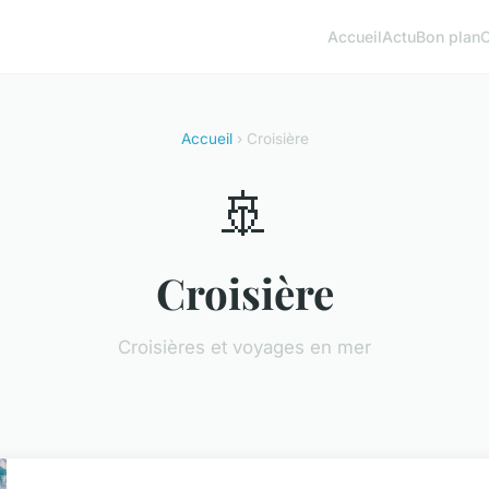
Accueil
Actu
Bon plan
Accueil
› Croisière
🚢
Croisière
Croisières et voyages en mer