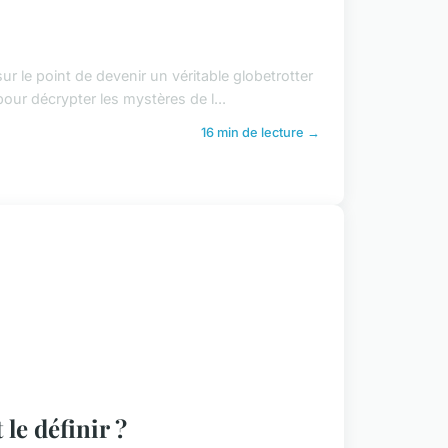
 le point de devenir un véritable globetrotter
our décrypter les mystères de l...
16 min de lecture →
le définir ?