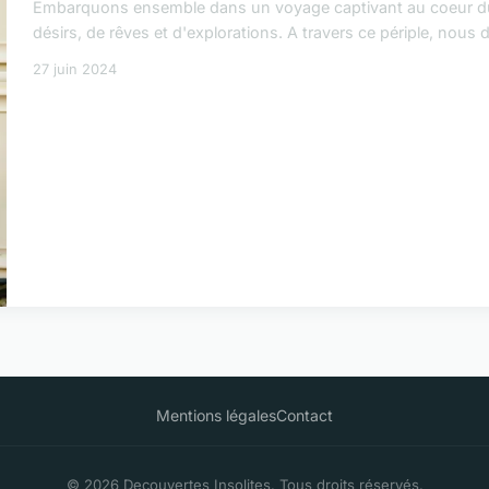
Embarquons ensemble dans un voyage captivant au coeur du 
désirs, de rêves et d'explorations. A travers ce périple, no
27 juin 2024
Mentions légales
Contact
© 2026 Decouvertes Insolites. Tous droits réservés.