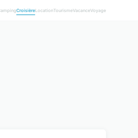
Camping
Croisière
Location
Tourisme
Vacance
Voyage