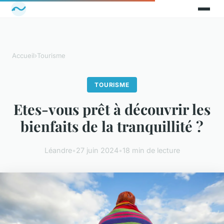
Accueil
›
Tourisme
TOURISME
Etes-vous prêt à découvrir les
bienfaits de la tranquillité ?
Léandre
•
27 juin 2024
•
18 min de lecture